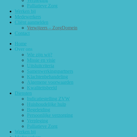
Verpleging
Palliatieve Zorg
Werken bij
Medewerkers
Cliënt aanmelden
Verwijzers – ZorgDomein
Contact
Home
Over ons
Wie zijn wij?
Missie en visie
Uitsluitcriteria
Samenwerkingspartners
Klachtenbehandeling
Algemene voorwaarden
Kwaliteitsbeeld
Diensten
Indicatiestelling ZVW
Huishoudelijke hulp
Begeleiding
Persoonlijke verzorging
Verpleging
Palliatieve Zorg
Werken bij