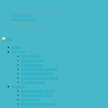
Bouwlustlaan 41, 2544 JN Den Haag
070 - 221 01 30
info@haag-zorg.nl
KVK: 77857372
AGB-Code: 75753799
Home
Over ons
Wie zijn wij?
Missie en visie
Uitsluitcriteria
Samenwerkingspartners
Klachtenbehandeling
Algemene voorwaarden
Kwaliteitsbeeld
Diensten
Indicatiestelling ZVW
Huishoudelijke hulp
Begeleiding
Persoonlijke verzorging